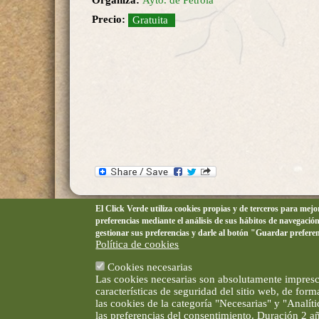
Organiza:
Ayto. de Pétrola
Precio:
Gratuita
El Click Verde utiliza cookies propias y de terceros para mej
preferencias mediante el análisis de sus hábitos de navegació
gestionar sus preferencias y darle al botón "Guardar prefere
Política de cookies
Cookies necesarias
Las cookies necesarias son absolutamente impresci
características de seguridad del sitio web, de for
las cookies de la categoría "Necesarias" y "Analí
las preferencias del consentimiento. Duración 2 a