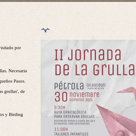
visitado por
llas. Necesaria
equeños Pasos.
s grullas', de
os y Birding