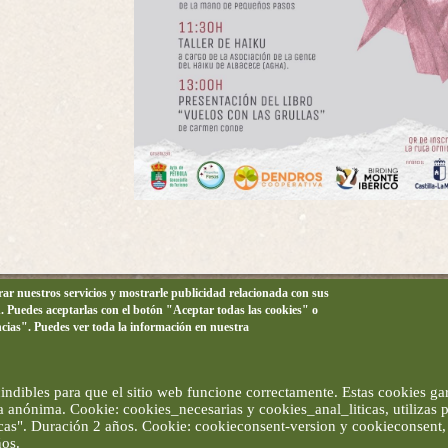
orar nuestros servicios y mostrarle publicidad relacionada con sus
n. Puedes aceptarlas con el botón "Aceptar todas las cookies" o
ncias". Puedes ver toda la información en nuestra
ndibles para que el sitio web funcione correctamente. Estas cookies gar
ma anónima. Cookie: cookies_necesarias y cookies_anal_liticas, utilizas
ticas". Duración 2 años. Cookie: cookieconsent-version y cookieconsent, 
ños.