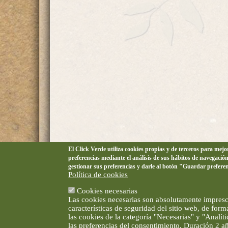
El Click Verde utiliza cookies propias y de terceros para mej
preferencias mediante el análisis de sus hábitos de navegació
gestionar sus preferencias y darle al botón "Guardar prefere
Política de cookies
Cookies necesarias
Las cookies necesarias son absolutamente impresci
características de seguridad del sitio web, de for
las cookies de la categoría "Necesarias" y "Analí
las preferencias del consentimiento. Duración 2 a