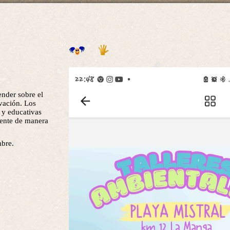
ender sobre el
rvación. Los
s y educativas
iente de manera
mbre.