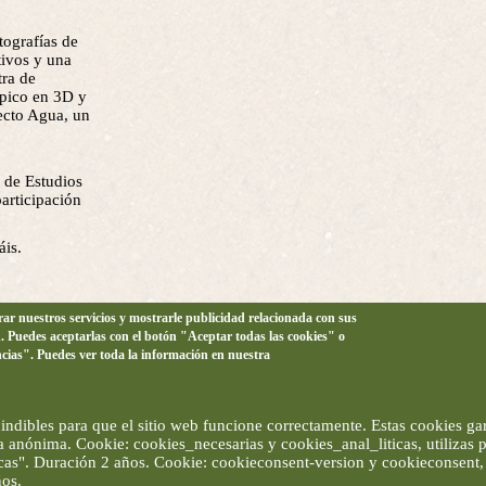
tografías de
tivos y una
tra de
ópico en 3D y
ecto Agua, un
o de Estudios
articipación
áis.
orar nuestros servicios y mostrarle publicidad relacionada con sus
n. Puedes aceptarlas con el botón "Aceptar todas las cookies" o
ncias". Puedes ver toda la información en nuestra
ndibles para que el sitio web funcione correctamente. Estas cookies gar
ma anónima. Cookie: cookies_necesarias y cookies_anal_liticas, utilizas
ticas". Duración 2 años. Cookie: cookieconsent-version y cookieconsent, 
ños.