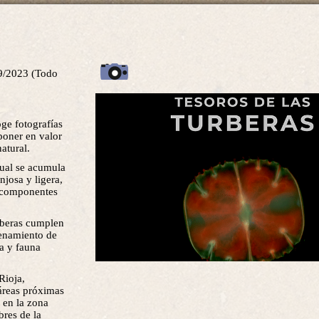
9/2023 (Todo
oge fotografías
poner en valor
atural.
cual se acumula
josa y ligera,
s componentes
urberas cumplen
cenamiento de
ra y fauna
Rioja,
áreas próximas
 en la zona
bres de la