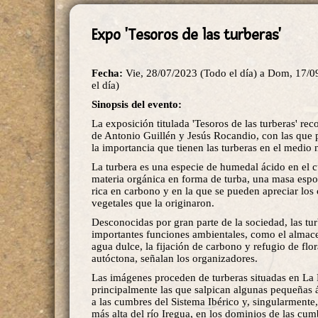
Expo 'Tesoros de las turberas'
Fecha:
Vie, 28/07/2023 (Todo el día)
a
Dom, 17/0
el día)
Sinopsis del evento:
La exposición titulada 'Tesoros de las turberas' rec
de Antonio Guillén y Jesús Rocandio, con las que 
la importancia que tienen las turberas en el medio n
La turbera es una especie de humedal ácido en el 
materia orgánica en forma de turba, una masa espon
rica en carbono y en la que se pueden apreciar lo
vegetales que la originaron.
Desconocidas por gran parte de la sociedad, las t
importantes funciones ambientales, como el alma
agua dulce, la fijación de carbono y refugio de flo
autóctona, señalan los organizadores.
Las imágenes proceden de turberas situadas en La 
principalmente las que salpican algunas pequeñas 
a las cumbres del Sistema Ibérico y, singularmente,
más alta del río Iregua, en los dominios de las cum