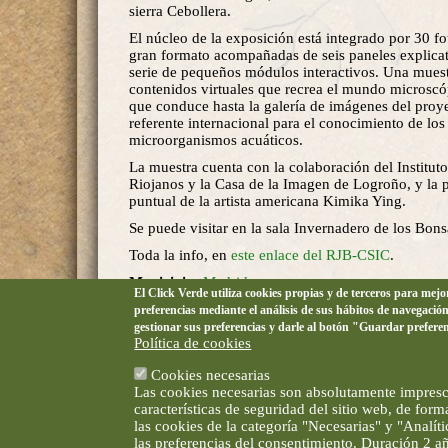
sierra Cebollera.
El núcleo de la exposición está integrado por 30 fo
gran formato acompañadas de seis paneles explica
serie de pequeños módulos interactivos. Una mues
contenidos virtuales que recrea el mundo microsc
que conduce hasta la galería de imágenes del proy
referente internacional para el conocimiento de los
microorganismos acuáticos.
La muestra cuenta con la colaboración del Institut
Riojanos y la Casa de la Imagen de Logroño, y la p
puntual de la artista americana Kimika Ying.
Se puede visitar en la sala Invernadero de los Bons
Toda la info, en
este enlace del RJB-CSIC
.
Municipio:
Madrid
El Click Verde utiliza cookies propias y de terceros para mej
Lugar:
Real Jardín Botánico
preferencias mediante el análisis de sus hábitos de navegació
gestionar sus preferencias y darle al botón "Guardar prefere
Organiza:
RJB
Política de cookies
Precio:
Gratuita
Cookies necesarias
Las cookies necesarias son absolutamente impresci
características de seguridad del sitio web, de for
las cookies de la categoría "Necesarias" y "Analí
las preferencias del consentimiento. Duración 2 a