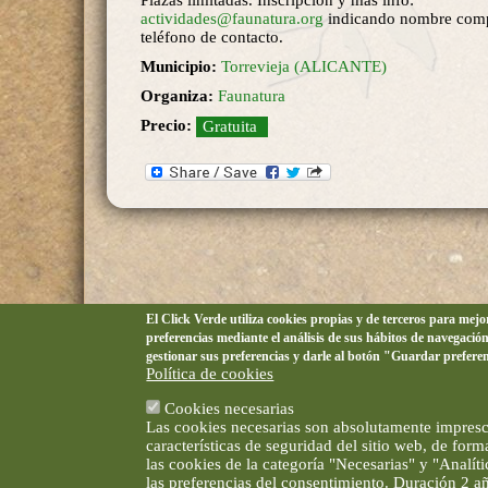
Plazas limitadas. Inscripción y más info:
actividades@faunatura.org
indicando nombre comp
teléfono de contacto.
Municipio:
Torrevieja (ALICANTE)
Organiza:
Faunatura
Precio:
Gratuita
El Click Verde utiliza cookies propias y de terceros para mej
preferencias mediante el análisis de sus hábitos de navegació
gestionar sus preferencias y darle al botón "Guardar prefere
Política de cookies
Cookies necesarias
Las cookies necesarias son absolutamente impresci
características de seguridad del sitio web, de for
las cookies de la categoría "Necesarias" y "Analí
las preferencias del consentimiento. Duración 2 a