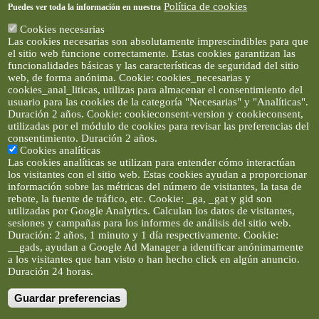
Política de cookies
Puedes ver toda la información en nuestra
Cookies necesarias
Las cookies necesarias son absolutamente imprescindibles para que
el sitio web funcione correctamente. Estas cookies garantizan las
funcionalidades básicas y las características de seguridad del sitio
web, de forma anónima. Cookie: cookies_necesarias y
cookies_anal_liticas, utilizas para almacenar el consentimiento del
usuario para las cookies de la categoría "Necesarias" y "Analíticas".
Duración 2 años. Cookie: cookieconsent-version y cookieconsent,
utilizadas por el módulo de cookies para revisar las preferencias del
consentimiento. Duración 2 años.
Cookies analíticas
Las cookies analíticas se utilizan para entender cómo interactúan
los visitantes con el sitio web. Estas cookies ayudan a proporcionar
información sobre las métricas del número de visitantes, la tasa de
rebote, la fuente de tráfico, etc. Cookie: _ga, _gat y gid son
utilizadas por Google Analytics. Calculan los datos de visitantes,
sesiones y campañas para los informes de análisis del sitio web.
Duración: 2 años, 1 minuto y 1 día respectivamente. Cookie:
__gads, ayudan a Google Ad Manager a identificar anónimamente
a los visitantes que han visto o han hecho click en algún anuncio.
Duración 24 horas.
Guardar preferencias
Artículos e imágenes son propiedad de elclickverde ©. No se
permite la difusión de los textos ni imágenes sin permiso de