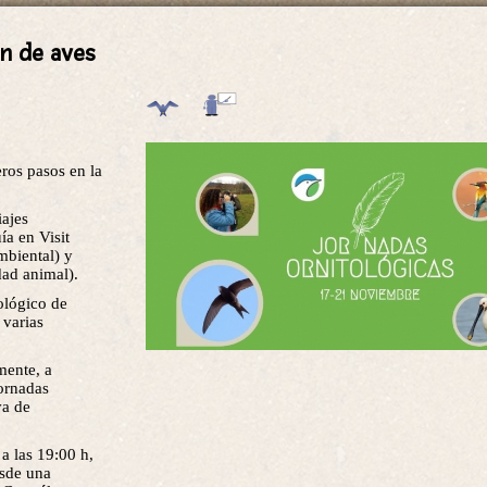
ón de aves
eros pasos en la
ajes
ía en Visit
mbiental) y
dad animal).
ológico de
 varias
mente, a
Jornadas
va de
a las 19:00 h,
esde una