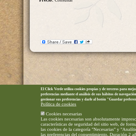
Precio:
Consultar
El Click Verde utiliza cookies propias y de terceros para mej
preferencias mediante el análisis de sus hábitos de navegació
gestionar sus preferencias y darle al botón "Guardar prefere
Política de cookies
Cookies necesarias
Las cookies necesarias son absolutamente impresci
características de seguridad del sitio web, de for
las cookies de la categoría "Necesarias" y "Analí
las preferencias del consentimiento. Duración 2 a