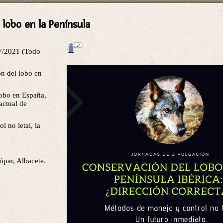
lobo en la Península
7/2021 (Todo
ón del lobo en
 lobo en España,
actual de
 no letal, la
ópar, Albacete.