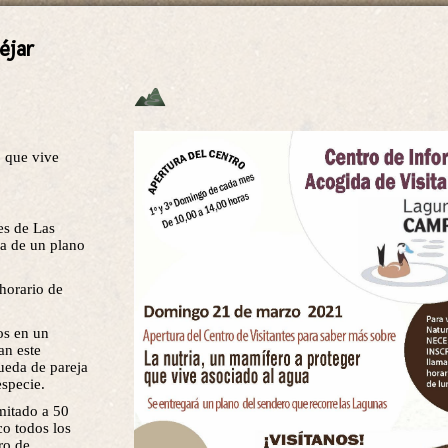
éjar
, que vive
es de Las
a de un plano
 horario de
os en un
an este
ueda de pareja
especie.
imitado a 50
co todos los
ro de