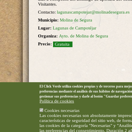
Visitantes.
Contacto:
lagunascampotejar@molinadesegura.es
Municipio:
Molina de Segura
Lugar:
Lagunas de Campotéjar
Organiza:
Ayto. de Molina de Segura
Precio:
Gratuita
El Click Verde utiliza cookies propias y de terceros para mej
preferencias mediante el análisis de sus hábitos de navegació
gestionar sus preferencias y darle al botón "Guardar prefere
Política de cookies
Cookies necesarias
Las cookies necesarias son absolutamente impresci
características de seguridad del sitio web, de for
las cookies de la categoría "Necesarias" y "Analí
las preferencias del consentimiento. Duración 2 a