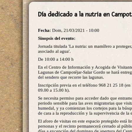
Día dedicado a la nutria en Campot
Fecha:
Dom, 21/03/2021 - 10:00
Sinopsis del evento:
Jornada titulada 'La nutria: un mamífero a proteger
asociado al agua'.
De 10:00 a 14:00 h
En el Centro de Información y Acogida de Visitant
Lagunas de Campotéjar-Salar Gordo se hará entreg
del sendero que recorre las lagunas.
Inscripción previa en el teléfono 968 21 25 18 (en
09.00 a 15.00 h).
Se necesita permiso para acceder dado que entram
periodo sensible para las aves migratorias que visit
humedal, y ya comienzan los cortejos para la búsq
de cara a la reproducción y la supervivencia de la 
El aforo de visitas en este espacio protegido está l
personas y el recinto permanecerá cerrado al públi
días a excepción del domingo de apertura del Cent