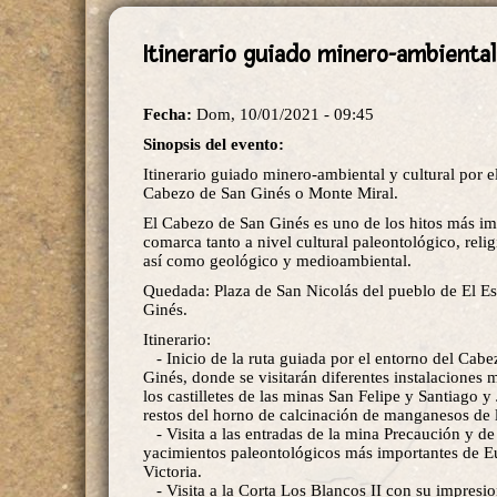
Itinerario guiado minero-ambiental
Fecha:
Dom, 10/01/2021 - 09:45
Sinopsis del evento:
Itinerario guiado minero-ambiental y cultural por e
Cabezo de San Ginés o Monte Miral.
El Cabezo de San Ginés es uno de los hitos más im
comarca tanto a nivel cultural paleontológico, reli
así como geológico y medioambiental.
Quedada: Plaza de San Nicolás del pueblo de El E
Ginés.
Itinerario:
- Inicio de la ruta guiada por el entorno del Cab
Ginés, donde se visitarán diferentes instalaciones
los castilletes de las minas San Felipe y Santiago y
restos del horno de calcinación de manganesos de 
- Visita a las entradas de la mina Precaución y de
yacimientos paleontológicos más importantes de 
Victoria.
- Visita a la Corta Los Blancos II con su impresi