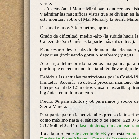
verde.
- Ascensión al Monte Miral para conocer sus histó
y admirar las magníficas vistas que se divisan en 
esta montaña sobre el Mar Menor y la Sierra Miner
Distancia: unos 7 kilómetros, aprox.
Grado de dificultad: medio -alto (la subida hacia l
Cabezo de San Ginés es la parte más dificultosa).
Es necesario llevar calzado de montaña adecuado 
deportiva (incluyendo gorra o sombrero) y agua.
A lo largo del recorrido haremos una parada para r
por lo que es recomendable también llevar algo de
Debido a las actuales restricciones por la Covid-19
limitadas. Además, se deberá procurar mantener di
interpersonal de 1,5 metros y usar mascarilla quirú
higiénica en todo momento.
Precio: 8€ para adultos y 6€ para niños y socios d
Sierra Minera.
Para participar en la actividad es preciso la inscrip
como máximo hasta el sábado 9 de enero, 628 073
570/ 968 540 344 o
lasmatildes@fundacionsierram
Toda la info, en
este evento de FB
y en esta
entrad