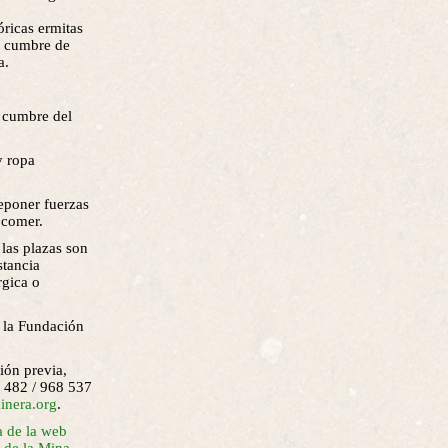
ricas ermitas
la cumbre de
a.
a cumbre del
y ropa
eponer fuerzas
 comer.
 las plazas son
stancia
rgica o
e la Fundación
ción previa,
 482 / 968 537
inera.org
.
a de la web