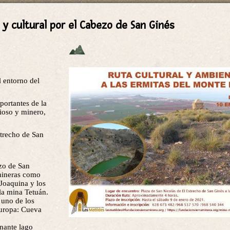
 y cultural por el Cabezo de San Ginés
l entorno del
portantes de la
gioso y minero,
strecho de San
ezo de San
 mineras como
 Joaquina y los
la mina Tetuán.
 uno de los
Europa: Cueva
onante lago