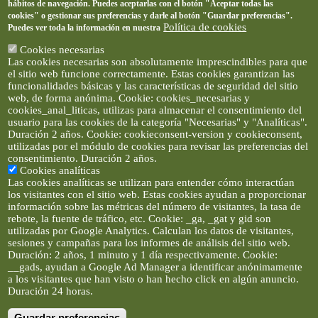
hábitos de navegación. Puedes aceptarlas con el botón "Aceptar todas las
cookies" o gestionar sus preferencias y darle al botón "Guardar preferencias".
Política de cookies
Puedes ver toda la información en nuestra
Cookies necesarias
Las cookies necesarias son absolutamente imprescindibles para que
el sitio web funcione correctamente. Estas cookies garantizan las
funcionalidades básicas y las características de seguridad del sitio
web, de forma anónima. Cookie: cookies_necesarias y
cookies_anal_liticas, utilizas para almacenar el consentimiento del
usuario para las cookies de la categoría "Necesarias" y "Analíticas".
Duración 2 años. Cookie: cookieconsent-version y cookieconsent,
utilizadas por el módulo de cookies para revisar las preferencias del
consentimiento. Duración 2 años.
Cookies analíticas
Las cookies analíticas se utilizan para entender cómo interactúan
los visitantes con el sitio web. Estas cookies ayudan a proporcionar
información sobre las métricas del número de visitantes, la tasa de
rebote, la fuente de tráfico, etc. Cookie: _ga, _gat y gid son
utilizadas por Google Analytics. Calculan los datos de visitantes,
sesiones y campañas para los informes de análisis del sitio web.
Duración: 2 años, 1 minuto y 1 día respectivamente. Cookie:
__gads, ayudan a Google Ad Manager a identificar anónimamente
a los visitantes que han visto o han hecho click en algún anuncio.
Duración 24 horas.
Guardar preferencias
Artículos e imágenes son propiedad de elclickverde ©. No se