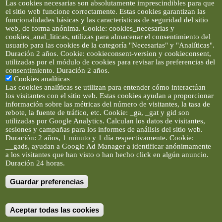
Las cookies necesarias son absolutamente imprescindibles para que
el sitio web funcione correctamente. Estas cookies garantizan las
funcionalidades básicas y las características de seguridad del sitio
web, de forma anónima. Cookie: cookies_necesarias y
cookies_anal_liticas, utilizas para almacenar el consentimiento del
usuario para las cookies de la categoría "Necesarias" y "Analíticas".
Duración 2 años. Cookie: cookieconsent-version y cookieconsent,
utilizadas por el módulo de cookies para revisar las preferencias del
consentimiento. Duración 2 años.
Cookies analíticas
Las cookies analíticas se utilizan para entender cómo interactúan
los visitantes con el sitio web. Estas cookies ayudan a proporcionar
información sobre las métricas del número de visitantes, la tasa de
rebote, la fuente de tráfico, etc. Cookie: _ga, _gat y gid son
utilizadas por Google Analytics. Calculan los datos de visitantes,
sesiones y campañas para los informes de análisis del sitio web.
Duración: 2 años, 1 minuto y 1 día respectivamente. Cookie:
__gads, ayudan a Google Ad Manager a identificar anónimamente
a los visitantes que han visto o han hecho click en algún anuncio.
Duración 24 horas.
Guardar preferencias
Artículos e imágenes son propiedad de elclickverde ©. No se
permite la difusión de los textos ni imágenes sin permiso de
elclickverde, y siempre habrá que enlazar expresamente el
contenido de este portal. (Ver
Aviso Legal
)
Aceptar todas las cookies