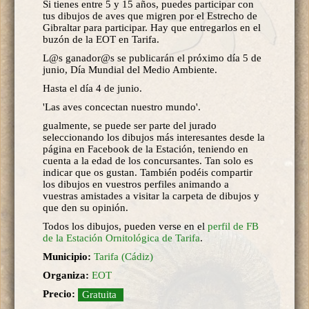
Si tienes entre 5 y 15 años, puedes participar con
tus dibujos de aves que migren por el Estrecho de
Gibraltar para participar. Hay que entregarlos en el
buzón de la EOT en Tarifa.
L@s ganador@s se publicarán el próximo día 5 de
junio, Día Mundial del Medio Ambiente.
Hasta el día 4 de junio.
'Las aves concectan nuestro mundo'.
gualmente, se puede ser parte del jurado
seleccionando los dibujos más interesantes desde la
página en Facebook de la Estación, teniendo en
cuenta a la edad de los concursantes. Tan solo es
indicar que os gustan. También podéis compartir
los dibujos en vuestros perfiles animando a
vuestras amistades a visitar la carpeta de dibujos y
que den su opinión.
Todos los dibujos, pueden verse en el
perfil de FB
de la Estación Ornitológica de Tarifa
.
Municipio:
Tarifa (Cádiz)
Organiza:
EOT
Precio:
Gratuita