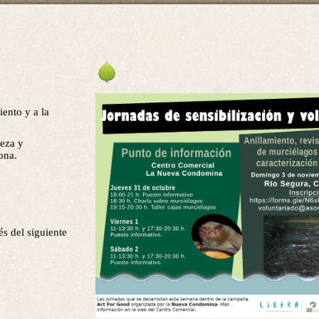
iento y a la
ieza y
ona.
és del siguiente