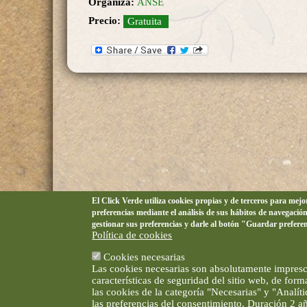
Organiza:
ANSE
Precio:
Gratuita
El Click Verde utiliza cookies propias y de terceros para mej
preferencias mediante el análisis de sus hábitos de navegació
gestionar sus preferencias y darle al botón "Guardar prefere
Política de cookies
Cookies necesarias
Las cookies necesarias son absolutamente impresci
características de seguridad del sitio web, de for
las cookies de la categoría "Necesarias" y "Analí
las preferencias del consentimiento. Duración 2 a