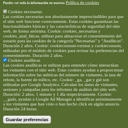
Política de cookies
Puedes ver toda la información en nuestra
Cookies necesarias
Las cookies necesarias son absolutamente imprescindibles para que
el sitio web funcione correctamente. Estas cookies garantizan las
funcionalidades básicas y las características de seguridad del sitio
web, de forma anónima. Cookie: cookies_necesarias y
cookies_anal_liticas, utilizas para almacenar el consentimiento del
usuario para las cookies de la categoría "Necesarias" y "Analíticas".
Duración 2 años. Cookie: cookieconsent-version y cookieconsent,
utilizadas por el módulo de cookies para revisar las preferencias del
consentimiento. Duración 2 años.
Cookies analíticas
Las cookies analíticas se utilizan para entender cómo interactúan
los visitantes con el sitio web. Estas cookies ayudan a proporcionar
información sobre las métricas del número de visitantes, la tasa de
rebote, la fuente de tráfico, etc. Cookie: _ga, _gat y gid son
utilizadas por Google Analytics. Calculan los datos de visitantes,
sesiones y campañas para los informes de análisis del sitio web.
Duración: 2 años, 1 minuto y 1 día respectivamente. Cookie:
__gads, ayudan a Google Ad Manager a identificar anónimamente
a los visitantes que han visto o han hecho click en algún anuncio.
Duración 24 horas.
Guardar preferencias
Artículos e imágenes son propiedad de elclickverde ©. No se
permite la difusión de los textos ni imágenes sin permiso de