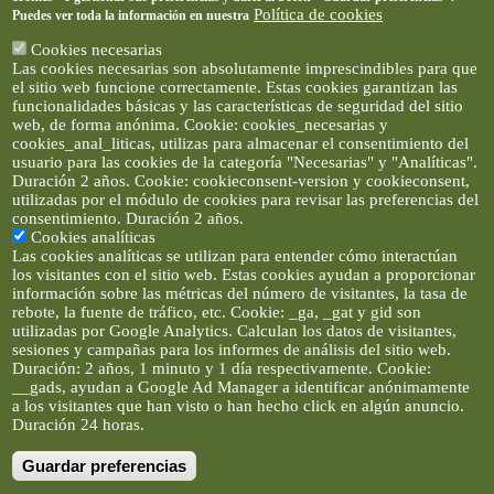
Política de cookies
Puedes ver toda la información en nuestra
Cookies necesarias
Las cookies necesarias son absolutamente imprescindibles para que
el sitio web funcione correctamente. Estas cookies garantizan las
funcionalidades básicas y las características de seguridad del sitio
web, de forma anónima. Cookie: cookies_necesarias y
cookies_anal_liticas, utilizas para almacenar el consentimiento del
usuario para las cookies de la categoría "Necesarias" y "Analíticas".
Duración 2 años. Cookie: cookieconsent-version y cookieconsent,
utilizadas por el módulo de cookies para revisar las preferencias del
consentimiento. Duración 2 años.
Cookies analíticas
Las cookies analíticas se utilizan para entender cómo interactúan
los visitantes con el sitio web. Estas cookies ayudan a proporcionar
información sobre las métricas del número de visitantes, la tasa de
rebote, la fuente de tráfico, etc. Cookie: _ga, _gat y gid son
utilizadas por Google Analytics. Calculan los datos de visitantes,
sesiones y campañas para los informes de análisis del sitio web.
Duración: 2 años, 1 minuto y 1 día respectivamente. Cookie:
__gads, ayudan a Google Ad Manager a identificar anónimamente
a los visitantes que han visto o han hecho click en algún anuncio.
Duración 24 horas.
Guardar preferencias
Artículos e imágenes son propiedad de elclickverde ©. No se
permite la difusión de los textos ni imágenes sin permiso de