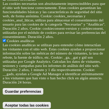
Las cookies necesarias son absolutamente imprescindibles para que
el sitio web funcione correctamente. Estas cookies garantizan las
funcionalidades básicas y las características de seguridad del sitio
web, de forma anónima. Cookie: cookies_necesarias y
cookies_anal_liticas, utilizas para almacenar el consentimiento del
usuario para las cookies de la categoría "Necesarias" y "Analíticas".
Duración 2 años. Cookie: cookieconsent-version y cookieconsent,
utilizadas por el módulo de cookies para revisar las preferencias del
consentimiento. Duración 2 años.
Cookies analíticas
Las cookies analíticas se utilizan para entender cómo interactúan
los visitantes con el sitio web. Estas cookies ayudan a proporcionar
información sobre las métricas del número de visitantes, la tasa de
rebote, la fuente de tráfico, etc. Cookie: _ga, _gat y gid son
utilizadas por Google Analytics. Calculan los datos de visitantes,
sesiones y campañas para los informes de análisis del sitio web.
Duración: 2 años, 1 minuto y 1 día respectivamente. Cookie:
__gads, ayudan a Google Ad Manager a identificar anónimamente
a los visitantes que han visto o han hecho click en algún anuncio.
Duración 24 horas.
Guardar preferencias
Artículos e imágenes son propiedad de elclickverde ©. No se
permite la difusión de los textos ni imágenes sin permiso de
elclickverde, y siempre habrá que enlazar expresamente el
contenido de este portal. (Ver
Aviso Legal
)
Aceptar todas las cookies