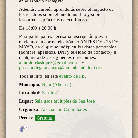
en el espacio protegido.
Además, también aprenderás sobre el impacto de
los residuos sobre el medio marino y sobre
lascorrectas prácticas de eco-buceo.
De 18:00 a 20:00 h.
Para participar es necesaria inscripción previa
enviando un correo electrónico ANTES DEL 25 DE
MAYO, en el que se indiquen los datos personales
(nombre, apellidos, DNI y teléfono de contacto), a
cualquiera de las siguientes direcciones:
antoniofriaslopez@gmail.com
y
pn.cabodegata.cmaot@juntadeandalucia.es
Toda la info, en este
evento de FB
.
Municipio:
Níjar (Almería)
Localidad:
San José
Lugar:
Sala usos múltiples de San José
Organiza:
Asociación Columbares
Precio:
Gratuita