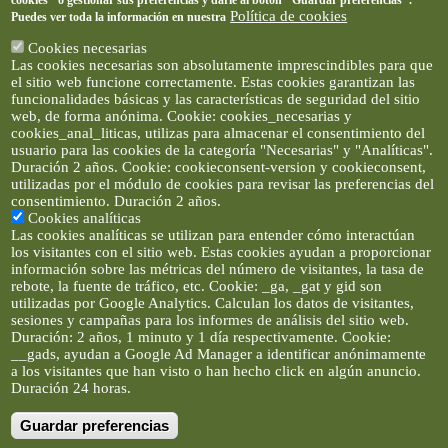
cookies" o gestionar sus preferencias y darle al botón "Guardar preferencias".
Política de cookies
Puedes ver toda la información en nuestra
Cookies necesarias
Las cookies necesarias son absolutamente imprescindibles para que
el sitio web funcione correctamente. Estas cookies garantizan las
funcionalidades básicas y las características de seguridad del sitio
web, de forma anónima. Cookie: cookies_necesarias y
cookies_anal_liticas, utilizas para almacenar el consentimiento del
usuario para las cookies de la categoría "Necesarias" y "Analíticas".
Duración 2 años. Cookie: cookieconsent-version y cookieconsent,
utilizadas por el módulo de cookies para revisar las preferencias del
consentimiento. Duración 2 años.
Cookies analíticas
Las cookies analíticas se utilizan para entender cómo interactúan
los visitantes con el sitio web. Estas cookies ayudan a proporcionar
información sobre las métricas del número de visitantes, la tasa de
rebote, la fuente de tráfico, etc. Cookie: _ga, _gat y gid son
utilizadas por Google Analytics. Calculan los datos de visitantes,
sesiones y campañas para los informes de análisis del sitio web.
Duración: 2 años, 1 minuto y 1 día respectivamente. Cookie:
__gads, ayudan a Google Ad Manager a identificar anónimamente
a los visitantes que han visto o han hecho click en algún anuncio.
Duración 24 horas.
Guardar preferencias
Artículos e imágenes son propiedad de elclickverde ©. No se
permite la difusión de los textos ni imágenes sin permiso de