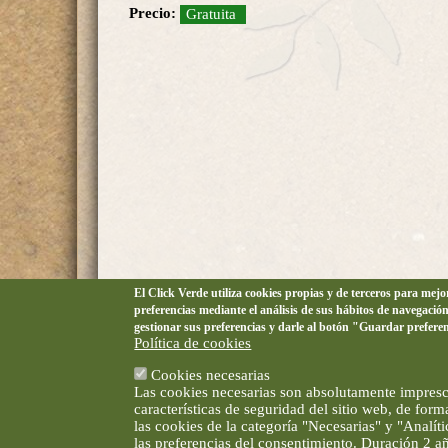
Precio:
Gratuita
El Click Verde utiliza cookies propias y de terceros para mej
preferencias mediante el análisis de sus hábitos de navegació
gestionar sus preferencias y darle al botón "Guardar prefere
Política de cookies
Cookies necesarias
Las cookies necesarias son absolutamente impresci
características de seguridad del sitio web, de for
las cookies de la categoría "Necesarias" y "Analí
las preferencias del consentimiento. Duración 2 a