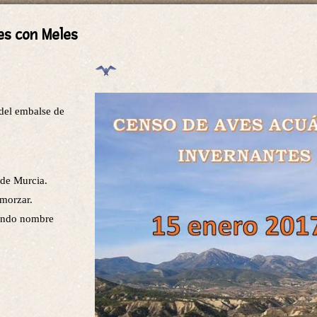
es con Meles
del embalse de
de Murcia.
lmorzar.
cando nombre