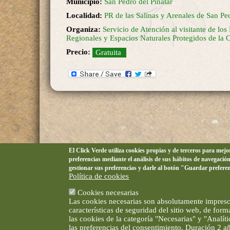
Municipio:
San Pedro del Pinatar
Localidad:
PR de las Salinas y Arenales de San Ped
Organiza:
Servicio de Atención al visitante de los
Regionales y Espacios Naturales Protegidos de l
Precio:
Gratuita
El Click Verde utiliza cookies propias y de terceros para mej
preferencias mediante el análisis de sus hábitos de navegació
gestionar sus preferencias y darle al botón "Guardar prefere
Política de cookies
Cookies necesarias
Las cookies necesarias son absolutamente impresci
características de seguridad del sitio web, de for
las cookies de la categoría "Necesarias" y "Analí
las preferencias del consentimiento. Duración 2 a