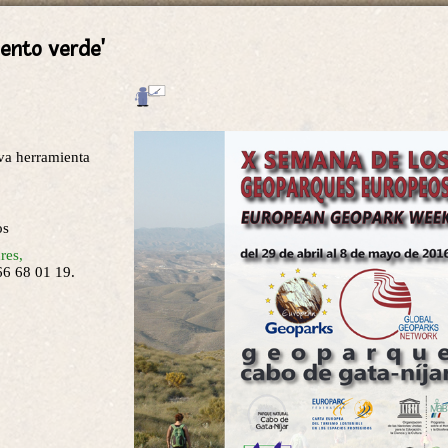
ento verde'
va herramienta
os
res,
66 68 01 19.