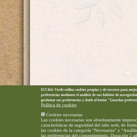
El Click Verde utiliza cookies propias y de terceros para mej
preferencias mediante el análisis de sus hábitos de navegació
gestionar sus preferencias y darle al botón "Guardar prefere
Política de cookies
Cookies necesarias
Las cookies necesarias son absolutamente impresci
características de seguridad del sitio web, de for
las cookies de la categoría "Necesarias" y "Analí
las preferencias del consentimiento. Duración 2 a