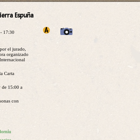
ierra Espuña
- 17:30
por el jurado,
lora organizado
Internacional
la Carta
y de 15:00 a
rsonas con
dorníu