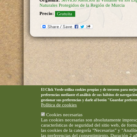
Organiza:
Servicio Atención al Visitante en los Es
Naturales Protegidos de la Región de Murcia
Precio:
Gratuita
El Click Verde utiliza cookies propias y de terceros para mej
preferencias mediante el análisis de sus hábitos de navegació
gestionar sus preferencias y darle al botón "Guardar prefere
Política de cookies
Cookies necesarias
Las cookies necesarias son absolutamente impresci
características de seguridad del sitio web, de for
las cookies de la categoría "Necesarias" y "Analí
las preferencias del consentimiento. Duración 2 a