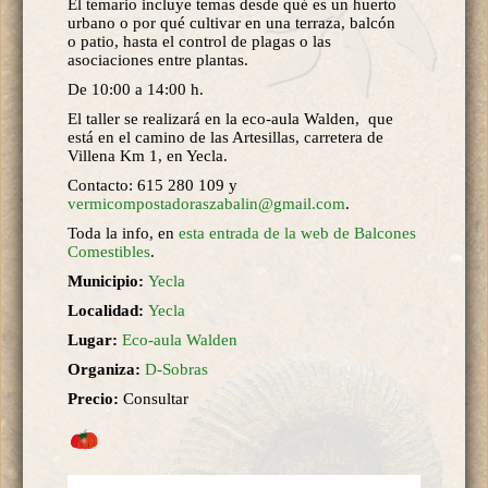
El temario incluye temas desde qué es un huerto
urbano o por qué cultivar en una terraza, balcón
o patio, hasta el control de plagas o las
asociaciones entre plantas.
De 10:00 a 14:00 h.
El taller se realizará en la eco-aula Walden, que
está en el camino de las Artesillas, carretera de
Villena Km 1, en Yecla.
Contacto: 615 280 109 y
vermicompostadoraszabalin@gmail.com
.
Toda la info, en
esta entrada de la web de Balcones
Comestibles
.
Municipio:
Yecla
Localidad:
Yecla
Lugar:
Eco-aula Walden
Organiza:
D-Sobras
Precio:
Consultar