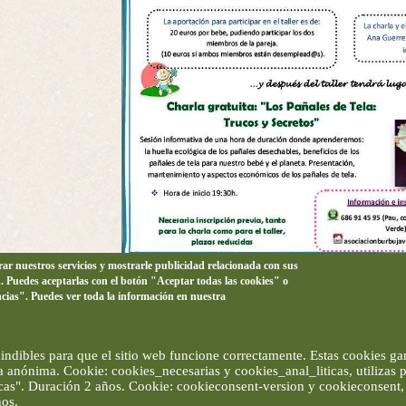
a
orar nuestros servicios y mostrarle publicidad relacionada con sus
n. Puedes aceptarlas con el botón "Aceptar todas las cookies" o
ncias". Puedes ver toda la información en nuestra
ndibles para que el sitio web funcione correctamente. Estas cookies gar
ma anónima. Cookie: cookies_necesarias y cookies_anal_liticas, utilizas
ticas". Duración 2 años. Cookie: cookieconsent-version y cookieconsent, 
ños.