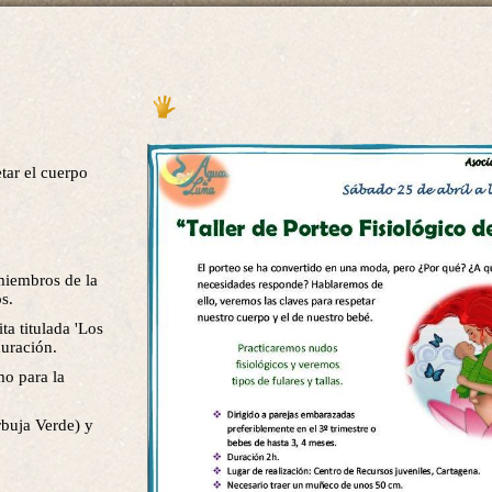
etar el cuerpo
miembros de la
os.
ta titulada 'Los
duración.
mo para la
rbuja Verde) y