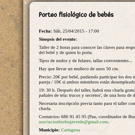
Porteo fisiológico de bebés
Fecha:
Sáb, 25/04/2015 - 17:00
Sinopsis del evento:
Taller de 2 horas para conocer las claves para resp
del bebé y de quien lo porta.
Tipos de nudos y de fulares, tallas convenientes...
Hay que llevar un muñeco de unos 50 cm.
Precio: 20€ por bebé, pudiendo participar los dos 
pareja / 10€ si ambos miembros están desemplead
19: 30 h. Después del taller, habrá una charla gratui
pañales de tela: trucos y secretos', de una hora de 
Necesaria inscripción previa tanto para el taller co
charla.
Contatctos: 686 91 45 95 (Pau, coordinador de Bu
asociacionburbujaverde@gmail.com
.
Municipio:
Cartagena