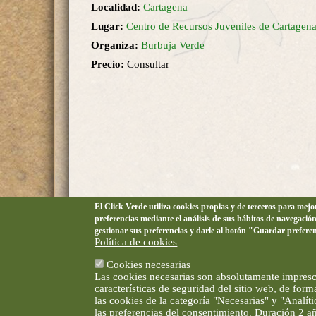
Localidad:
Cartagena
Lugar:
Centro de Recursos Juveniles de Cartagen
Organiza:
Burbuja Verde
Precio:
Consultar
El Click Verde utiliza cookies propias y de terceros para mej
preferencias mediante el análisis de sus hábitos de navegació
gestionar sus preferencias y darle al botón "Guardar prefere
Política de cookies
Cookies necesarias
Las cookies necesarias son absolutamente impresci
características de seguridad del sitio web, de for
las cookies de la categoría "Necesarias" y "Analí
las preferencias del consentimiento. Duración 2 a