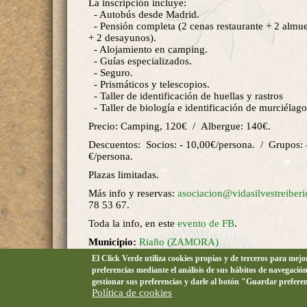
La inscripción incluye:
- Autobús desde Madrid.
- Pensión completa (2 cenas restaurante + 2 almue
+ 2 desayunos).
- Alojamiento en camping.
- Guías especializados.
- Seguro.
- Prismáticos y telescopios.
- Taller de identificación de huellas y rastros
- Taller de biología e identificación de murciélago
Precio: Camping, 120€ / Albergue: 140€.
Descuentos: Socios: - 10,00€/persona. / Grupos: 
€/persona.
Plazas limitadas.
Más info y reservas:
asociacion@vidasilvestreiberi
78 53 67.
Toda la info, en este
evento de FB
.
Municipio:
Riaño (ZAMORA)
El Click Verde utiliza cookies propias y de terceros para mej
Localidad:
Riaño
preferencias mediante el análisis de sus hábitos de navegació
Lugar:
Lagunas de Villafáfila
gestionar sus preferencias y darle al botón "Guardar prefere
Política de cookies
Organiza:
Vida Silvestre Ibérica