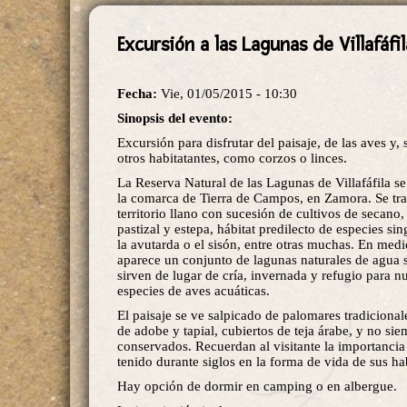
Excursión a las Lagunas de Villafáf
Fecha:
Vie, 01/05/2015 - 10:30
Sinopsis del evento:
Excursión para disfrutar del paisaje, de las aves y, s
otros habitatantes, como corzos o linces.
La Reserva Natural de las Lagunas de Villafáfila s
la comarca de Tierra de Campos, en Zamora. Se tra
territorio llano con sucesión de cultivos de secano,
pastizal y estepa, hábitat predilecto de especies s
la avutarda o el sisón, entre otras muchas. En med
aparece un conjunto de lagunas naturales de agua 
sirven de lugar de cría, invernada y refugio para 
especies de aves acuáticas.
El paisaje se ve salpicado de palomares tradicional
de adobe y tapial, cubiertos de teja árabe, y no si
conservados. Recuerdan al visitante la importanci
tenido durante siglos en la forma de vida de sus ha
Hay opción de dormir en camping o en albergue.