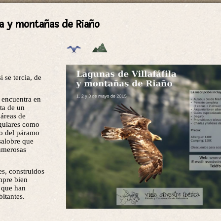
ila y montañas de Riaño
i se tercia, de
e encuentra en
ta de un
 áreas de
ingulares como
io del páramo
salobre que
numerosas
es, construidos
empre bien
a que han
bitantes.