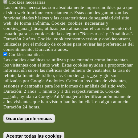
Cookies necesarias
Las cookies necesarias son absolutamente imprescindibles para que
el sitio web funcione correctamente. Estas cookies garantizan las
funcionalidades básicas y las características de seguridad del sitio
web, de forma anónima. Cookie: cookies_necesarias y
cookies_anal_liticas, utilizas para almacenar el consentimiento del
usuario para las cookies de la categoría "Necesarias" y "Analíticas".
Duración 2 años. Cookie: cookieconsent-version y cookieconsent,
utilizadas por el módulo de cookies para revisar las preferencias del
consentimiento. Duración 2 años.
Cookies analíticas
Las cookies analíticas se utilizan para entender cómo interactúan
los visitantes con el sitio web. Estas cookies ayudan a proporcionar
información sobre las métricas del número de visitantes, la tasa de
rebote, la fuente de tráfico, etc. Cookie: _ga, _gat y gid son
utilizadas por Google Analytics. Calculan los datos de visitantes,
sesiones y campañas para los informes de análisis del sitio web.
Duración: 2 años, 1 minuto y 1 día respectivamente. Cookie:
__gads, ayudan a Google Ad Manager a identificar anónimamente
a los visitantes que han visto o han hecho click en algún anuncio.
Duración 24 horas.
Guardar preferencias
Artículos e imágenes son propiedad de elclickverde ©. No se
permite la difusión de los textos ni imágenes sin permiso de
elclickverde, y siempre habrá que enlazar expresamente el
contenido de este portal. (Ver
Aviso Legal
)
Aceptar todas las cookies