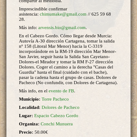
compartir al mediodía.
Imprescindible confirmar
asistencia:
chimumake@gmail.com
// 625 59 68
28.
Más info:
arvensis.bio@gmail.com
.
En el Cabezo Gordo. Cómo llegar desde Murcia:
Autovía A-30 dirección Cartagena, tomar la salida
nº 158 (Litoral Mar Menor) hacia la C-3319
incorporándote en la RM-19 dirección Mar Menor-
San Javier, seguir hasta la Salida San Cayetano-
Dolores-el Mirador y tomar la RM F-27 dirección
Dolores. Coger el camino a la derecha "Casas del
Guardia" hasta el final (cuidado con el bache),
pasar la cadena hasta el grupo de casas. Dolores de
Pacheco (No confundir, con Dolores de Cartagena).
Más info, en el
evento de FB
.
Municipio:
Torre Pacheco
Localidad:
Dolores de Pacheco
Lugar:
Espacio Cabezo Gordo
Organiza:
Conchi Munuera
Precio:
50.00€