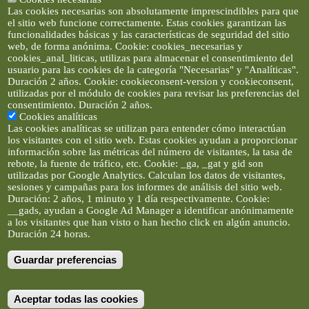
Las cookies necesarias son absolutamente imprescindibles para que
el sitio web funcione correctamente. Estas cookies garantizan las
funcionalidades básicas y las características de seguridad del sitio
web, de forma anónima. Cookie: cookies_necesarias y
cookies_anal_liticas, utilizas para almacenar el consentimiento del
usuario para las cookies de la categoría "Necesarias" y "Analíticas".
Duración 2 años. Cookie: cookieconsent-version y cookieconsent,
utilizadas por el módulo de cookies para revisar las preferencias del
consentimiento. Duración 2 años.
Cookies analíticas
Las cookies analíticas se utilizan para entender cómo interactúan
los visitantes con el sitio web. Estas cookies ayudan a proporcionar
información sobre las métricas del número de visitantes, la tasa de
rebote, la fuente de tráfico, etc. Cookie: _ga, _gat y gid son
utilizadas por Google Analytics. Calculan los datos de visitantes,
sesiones y campañas para los informes de análisis del sitio web.
Duración: 2 años, 1 minuto y 1 día respectivamente. Cookie:
__gads, ayudan a Google Ad Manager a identificar anónimamente
a los visitantes que han visto o han hecho click en algún anuncio.
Duración 24 horas.
Guardar preferencias
Artículos e imágenes son propiedad de elclickverde ©. No se
permite la difusión de los textos ni imágenes sin permiso de
elclickverde, y siempre habrá que enlazar expresamente el
contenido de este portal. (Ver
Aviso Legal
)
Aceptar todas las cookies