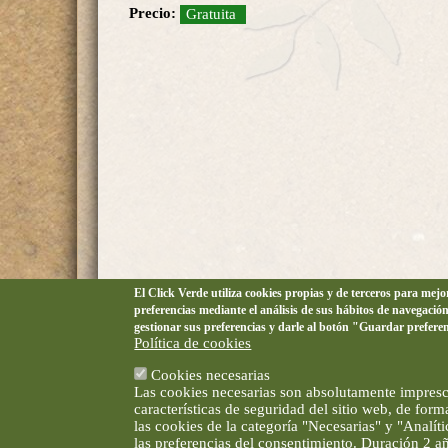
Precio:
Gratuita
El Click Verde utiliza cookies propias y de terceros para mej
preferencias mediante el análisis de sus hábitos de navegació
gestionar sus preferencias y darle al botón "Guardar prefere
Política de cookies
Cookies necesarias
Las cookies necesarias son absolutamente impresci
características de seguridad del sitio web, de for
las cookies de la categoría "Necesarias" y "Analí
las preferencias del consentimiento. Duración 2 a