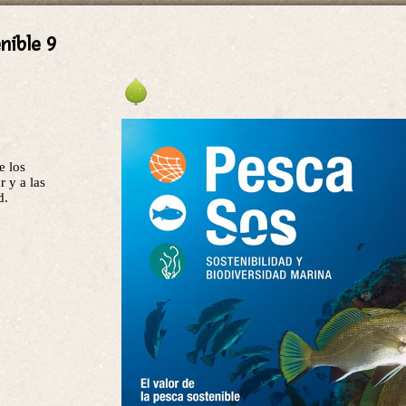
nible 9
e los
 y a las
d.