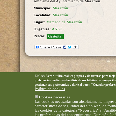
Ambiente del Ayuntamiento de Mazarrón.
Municipio:
Mazarrón
Localidad:
Mazarrón
Lugar:
Mercado de Mazarrón
Organiza:
ANSE
Precio:
Gratuita
El Click Verde utiliza cookies propias y de terceros para mej
preferencias mediante el análisis de sus hábitos de navegació
gestionar sus preferencias y darle al botón "Guardar prefere
Política de cookies
Cookies necesarias
Las cookies necesarias son absolutamente impresci
características de seguridad del sitio web, de for
las cookies de la categoría "Necesarias" y "Analí
las preferencias del consentimiento. Duración 2 a