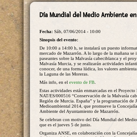
Día Mundial del Medio Ambiente en
Fecha:
Sáb, 07/06/2014 - 10:00
Sinopsis del evento:
De 10:00 a 14:00 h, se instalará un puesto informat
mercado de Mazarrón. A lo largo de la mañana se i
paseantes sobre la Malvasía cabeciblanca y el pro
Malvasía Murcia, y se realizarán actividades infanti
conocer, de una forma lúdica, los valores ambienta
la Laguna de las Moreras.
Más info, en el
evento de FB
.
Estas actividades están enmarcadas en el Proyecto
NAT/ES/000516 “Conservación de la Malvasía cabe
Región de Murcia. España” y la programación de 
Medioambiental 2014, que promueve la Concejalí
Ambiente del Ayuntamiento de Mazarrón.
Se celebran con motivo del Día Mundial del Medi
que es el jueves 5 de junio.
Organiza ANSE, en colaboración con la Concejalí