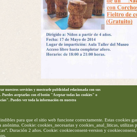
orar nuestros servicios y mostrarle publicidad relacionada con sus
n. Puedes aceptarlas con el botón "Aceptar todas las cookies" o
ncias". Puedes ver toda la información en nuestra
ndibles para que el sitio web funcione correctamente. Estas cookies gar
ma anónima. Cookie: cookies_necesarias y cookies_anal_liticas, utilizas
ticas". Duración 2 años. Cookie: cookieconsent-version y cookieconsent, 
ños.