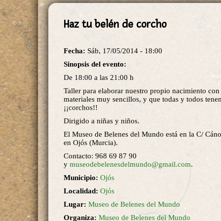
Haz tu belén de corcho
Fecha:
Sáb, 17/05/2014 - 18:00
Sinopsis del evento:
De 18:00 a las 21:00 h
Taller para elaborar nuestro propio nacimiento con
materiales muy sencillos, y que todas y todos tene
¡¡corchos!!
Dirigido a niñas y niños.
El Museo de Belenes del Mundo está en la C/ Cáno
en Ojós (Murcia).
Contacto: 968 69 87 90
y
museodebelenesdelmundo@gmail.com
.
Municipio:
Ojós
Localidad:
Ojós
Lugar:
Museo de Belenes del Mundo
Organiza:
Museo de Belenes del Mundo