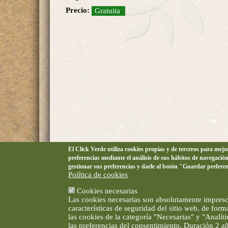
Precio:
Gratuita
El Click Verde utiliza cookies propias y de terceros para mej
preferencias mediante el análisis de sus hábitos de navegació
gestionar sus preferencias y darle al botón "Guardar prefere
Política de cookies
Cookies necesarias
Las cookies necesarias son absolutamente impresci
características de seguridad del sitio web, de for
las cookies de la categoría "Necesarias" y "Analí
las preferencias del consentimiento. Duración 2 a