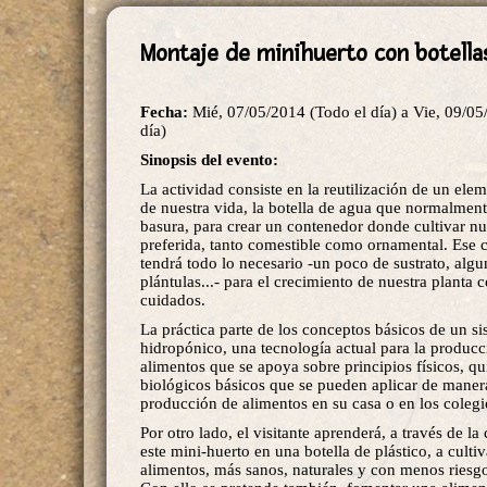
Montaje de minihuerto con botellas
Fecha:
Mié, 07/05/2014 (Todo el día)
a
Vie, 09/05
día)
Sinopsis del evento:
La actividad consiste en la reutilización de un ele
de nuestra vida, la botella de agua que normalment
basura, para crear un contenedor donde cultivar nu
preferida, tanto comestible como ornamental. Ese 
tendrá todo lo necesario -un poco de sustrato, algu
plántulas...- para el crecimiento de nuestra planta
cuidados.
La práctica parte de los conceptos básicos de un s
hidropónico, una tecnología actual para la producc
alimentos que se apoya sobre principios físicos, q
biológicos básicos que se pueden aplicar de manera
producción de alimentos en su casa o en los colegio
Por otro lado, el visitante aprenderá, a través de la
este mini-huerto en una botella de plástico, a culti
alimentos, más sanos, naturales y con menos riesgo