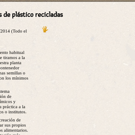
 de plástico recicladas
/2014 (Todo el
mento habitual
e tiramos a la
estra planta
contenedor
nas semillas o
 con los mínimos
istema
ión de
uímicos y
 práctica a la
s o institutos.
 creación de
var sus propios
s alimentarios.