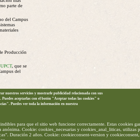
ntación más
omo parte de
bano del Campus
sistemas
materiales
 de Producción
a UPCT
, que se
 Campus del
orar nuestros servicios y mostrarle publicidad relacionada con sus
n. Puedes aceptarlas con el botón "Aceptar todas las cookies" o
ncias". Puedes ver toda la información en nuestra
ndibles para que el sitio web funcione correctamente. Estas cookies gar
ma anónima. Cookie: cookies_necesarias y cookies_anal_liticas, utilizas
ticas". Duración 2 años. Cookie: cookieconsent-version y cookieconsent, 