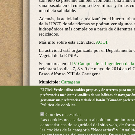
Con ello se pretende también, fomentar una alime
sana basada en el consumo de verduras y frutas c
una dieta saludable.
Además, la actividad se realizará en el huerto ur
de la UPCT, donde además se podrán ver algunos 
hidropónicos más complejos a partir de diferentes 
reciclados.
Más info sobre esta actividad,
AQUÍ
.
La actividad está organizada por el Departamento
Vegetal de la ETSIA.
Se enmarca en el
IV Campus de la Ingeniería de l
celebrará los días 7, 8 y 9 de mayo de 2014 en el
Paseo Alfonso XIII de Cartagena.
Municipio:
Cartagena
El Click Verde utiliza cookies propias y de terceros para mej
Localidad:
Cartagena
preferencias mediante el análisis de sus hábitos de navegació
Lugar:
UPCT Campus del Paseo Alfonso XIII
gestionar sus preferencias y darle al botón "Guardar prefere
Política de cookies
Organiza:
IV Campus de la Ingeniería de la UPCT
Cookies necesarias
Precio:
Gratuita
Las cookies necesarias son absolutamente impresci
características de seguridad del sitio web, de for
las cookies de la categoría "Necesarias" y "Analí